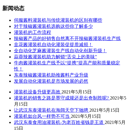
新闻动态
伺服酱料灌装机与传统灌装机的区别有哪些
对于辣椒酱灌装机选购这些你了解多少
灌装机的工作流程
辣椒酱产品的好销售自然离不开辣椒酱灌装机生产线
韭花酱灌装机自动化灌装促提质减损！
全自动化芝麻酱灌装生产线自动化创新升级！
蒜蓉辣酱灌装机助力解锁“舌尖上的美味”
牛肉酱灌装机生产线予以“提携”提高产能和质量稳定
性！
东泰辣椒酱灌装机助推酱料产业升级
发展自动化灌装机是市场发展的必然
灌装机设备升级更高效
2021年5月15日
灌装机的销售之路是墨守成规还是出奇制胜呢?
2021年5
月15日
让武汉东泰灌装机在海阔天空下驰骋
2021年5月15日
灌装机如台风一样势不可当
2021年5月15日
武汉东泰食用油灌装机-为老百姓省钱是王道
2021年5月
15日