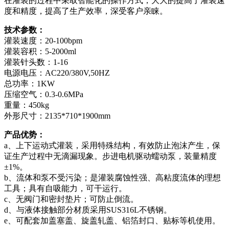
在灌装的过程中采取智能化的操作方式，大大的提高了灌装速
度和精度，提高了生产效率，深受客户亲睐。
技术参数：
灌装速度：20-100bpm
灌装容积：5-2000ml
灌装针头数：1-16
电源电压：AC220/380V,50HZ
总功率：1KW
压缩空气：0.3-0.6MPa
重量：450kg
外形尺寸：2135*710*1900mm
产品优势：
a、上下运动式灌装，采用特殊结构，有效防止泡沫产生，保
证生产过程中无滴漏现象。步进电机驱动蠕动泵，装量精度
±1%。
b、流体和泵不受污染；是灌装腐蚀性强、高粘度流体的理想
工具；具有自吸能力，可干运行。
c、无阀门和密封垫片；可防止倒流。
d、与液体接触部分材质采用SUS316L不锈钢。
e、可配套加盖塞盖、旋盖轧盖、铝箔封口、贴标等机使用。