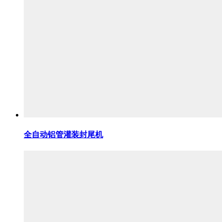
全自动铝管灌装封尾机