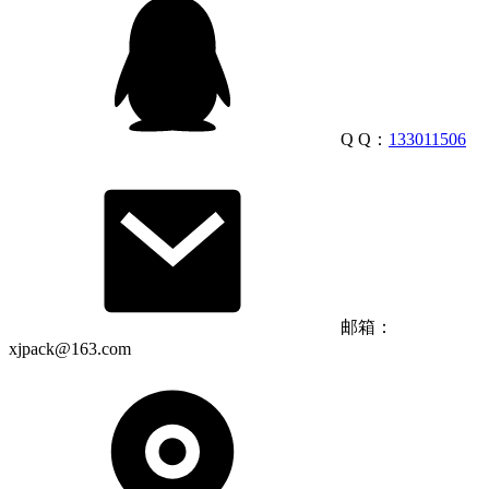
Q Q：
133011506
邮箱：
xjpack@163.com