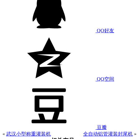
QQ好友
QQ空间
豆瓣
«
武汉小型称重灌装机
全自动铝管灌装封尾机
»